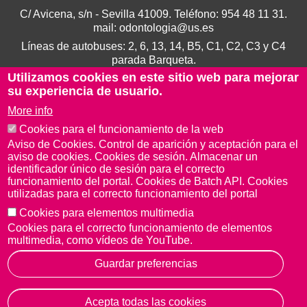
C/ Avicena, s/n - Sevilla 41009. Teléfono:
954 48 11 31
.
mail:
odontologia@us.es
Líneas de autobuses: 2, 6, 13, 14, B5, C1, C2, C3 y C4
parada Barqueta.
Utilizamos cookies en este sitio web para mejorar
su experiencia de usuario.
More info
Cookies para el funcionamiento de la web
Aviso de Cookies. Control de aparición y aceptación para el
aviso de cookies. Cookies de sesión. Almacenar un
identificador único de sesión para el correcto
funcionamiento del portal. Cookies de Batch API. Cookies
utilizadas para el correcto funcionamiento del portal
Cookies para elementos multimedia
Aviso Legal
Protección de datos
Cookies
Cookies para el correcto funcionamiento de elementos
© Copyright 2022 Universidad de Sevilla
multimedia, como vídeos de YouTube.
Guardar preferencias
Acepta todas las cookies