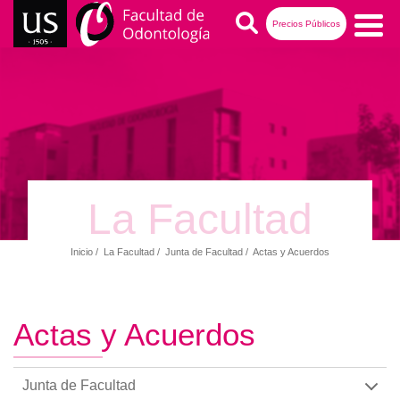
Pasar
Buscar
Precios Públicos
al
contenido
Navegación
principal
principal
La Facultad
Inicio
La Facultad
Junta de Facultad
Actas y Acuerdos
Ruta
de
navegación
Actas y Acuerdos
Junta de Facultad