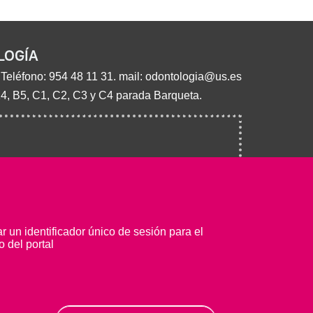
LOGÍA
 Teléfono:
954 48 11 31
. mail:
odontologia@us.es
14, B5, C1, C2, C3 y C4 parada Barqueta.
 un identificador único de sesión para el
 del portal
© Copyright 2022 Universidad de Sevilla