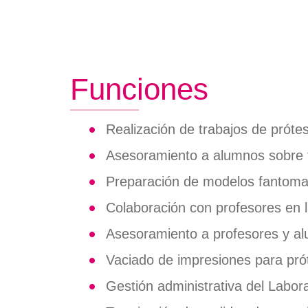
Crédito
Instalaciones
de
Títulos
Plan de autoprotección
navegación
Certifi
Normativas
Persona
Funciones
Descarg
Informa
Realización de trabajos de prótes
Asesoramiento a alumnos sobre t
Preparación de modelos fantomas
Colaboración con profesores en l
Asesoramiento a profesores y al
Vaciado de impresiones para prót
Gestión administrativa del Labora