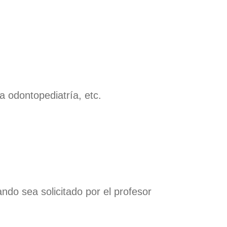
ones
nal
ones
nal
rto
ones
nal
ones
a odontopediatría, etc.
ndo sea solicitado por el profesor