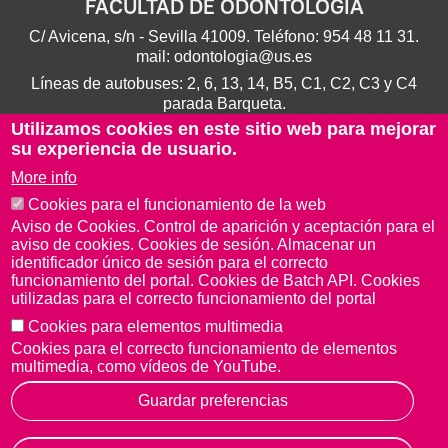
FACULTAD DE ODONTOLOGÍA
C/ Avicena, s/n - Sevilla 41009. Teléfono:
954 48 11 31
.
mail:
odontologia@us.es
Líneas de autobuses: 2, 6, 13, 14, B5, C1, C2, C3 y C4
parada Barqueta.
Utilizamos cookies en este sitio web para mejorar
su experiencia de usuario.
More info
Cookies para el funcionamiento de la web
Aviso de Cookies. Control de aparición y aceptación para el
aviso de cookies. Cookies de sesión. Almacenar un
identificador único de sesión para el correcto
funcionamiento del portal. Cookies de Batch API. Cookies
utilizadas para el correcto funcionamiento del portal
Cookies para elementos multimedia
Aviso Legal
Protección de datos
Cookies
Cookies para el correcto funcionamiento de elementos
© Copyright 2022 Universidad de Sevilla
multimedia, como vídeos de YouTube.
Guardar preferencias