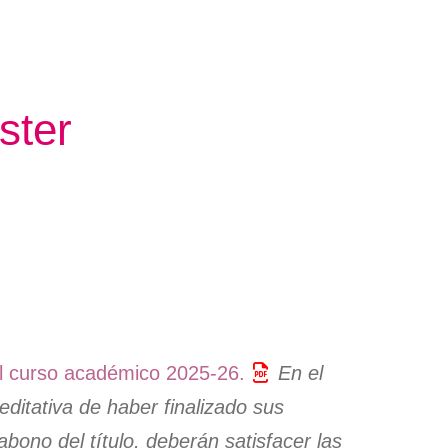
ones
nal
ones
nal
rto
ones
nal
ster
ones
l curso académico 2025-26.
En el
editativa de haber finalizado sus
bono del título, deberán satisfacer las