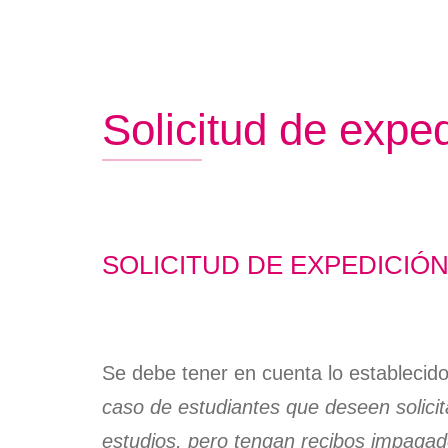
Crédito
Instalaciones
de
Títulos
Plan de autoprotección
navegación
Certifi
Normativas
Persona
Solicitud de expe
Descarg
Informa
SOLICITUD DE EXPEDICIÓ
Se debe tener en cuenta lo establecido
caso de estudiantes que deseen solicitar
estudios, pero tengan recibos impagado