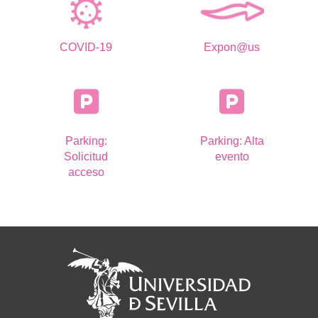
COVID-19
Expon@us
Parking:
Parking: Alta
Solicitud
evento
acceso