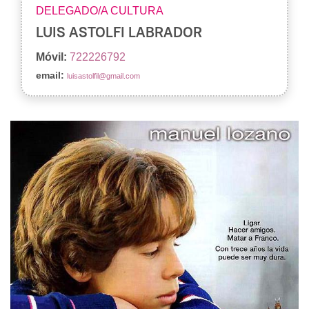
DELEGADO/A CULTURA
LUIS ASTOLFI LABRADOR
Móvil:
722226792
email:
luisastolfil@gmail.com