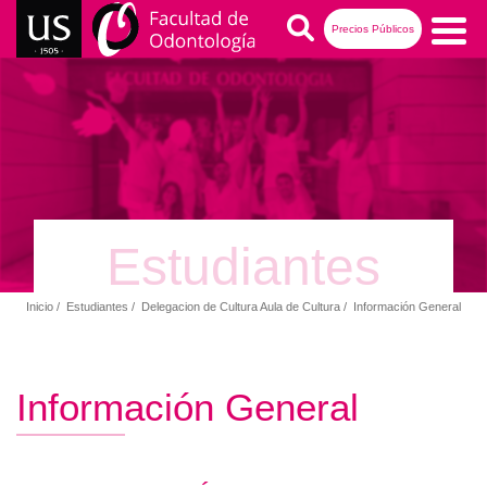
Pasar
Buscar
Precios Públicos
al
contenido
Navegación
principal
principal
Estudiantes
Inicio
Estudiantes
Delegacion de Cultura Aula de Cultura
Información General
Ruta
de
navegación
Información General