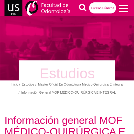
Pasar
Buscar
Precios Públicos
al
contenido
Navegación
principal
principal
Estudios
Inicio
Estudios
Master Oficial En Odontologia Medico Quirurgica E Integral
Ruta
Información General MOF MÉDICO-QUIRÚRGICA E INTEGRAL
de
navegación
Información general MOF
MÉDICO-QUIRÚRGICA E