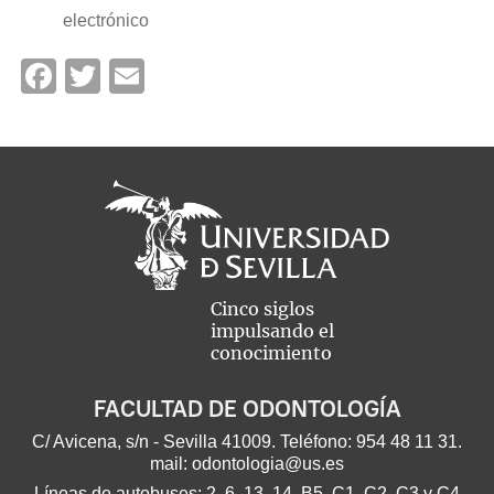
electrónico
Facebook
Twitter
Email
Cinco siglos
impulsando el
conocimiento
FACULTAD DE ODONTOLOGÍA
C/ Avicena, s/n - Sevilla 41009. Teléfono:
954 48 11 31
.
mail:
odontologia@us.es
Líneas de autobuses: 2, 6, 13, 14, B5, C1, C2, C3 y C4