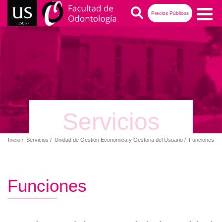
Pasar
Buscar
Precios Públicos
al
contenido
Navegación
principal
principal
Servicios
Inicio
Servicios
Unidad de Gestion Economica y Gestoria del Usuario
Funciones
Ruta
de
navegación
Funciones