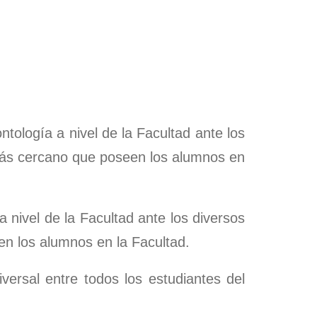
ones
nal
ones
nal
rto
ones
nal
ones
tología a nivel de la Facultad ante los
ás cercano que poseen los alumnos en
 nivel de la Facultad ante los diversos
n los alumnos en la Facultad.
ersal entre todos los estudiantes del