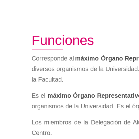
Crédito
Instalaciones
de
Títulos
Plan de autoprotección
navegación
Certifi
Normativas
Persona
Funciones
Descarg
Informa
Corresponde al
máximo Órgano Repre
diversos organismos de la Universida
la Facultad.
Es el
máximo Órgano Representativo
organismos de la Universidad. Es el ó
Los miembros de la Delegación de Alu
Centro.