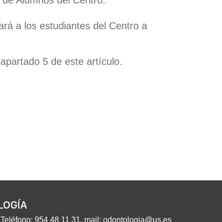
 de Alumnos del Centro:
rá a los estudiantes del Centro a
 apartado 5 de este artículo.
LOGÍA
 Teléfono:
954 48 11 31
. mail:
odontologia@us.es