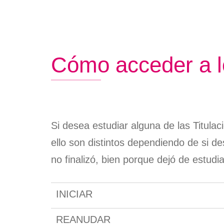
Crédito
Instalaciones
de
Títulos
Plan de autoprotección
navegación
Certifi
Normativas
Persona
Cómo acceder a l
Descarg
Informa
Si desea estudiar alguna de las Titula
ello son distintos dependiendo de si d
no finalizó, bien porque dejó de estudi
INICIAR
REANUDAR