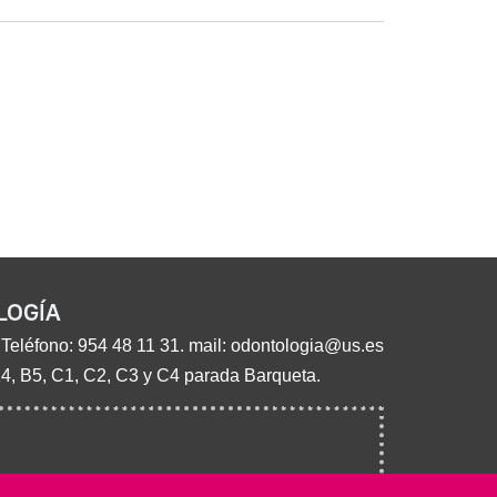
LOGÍA
 Teléfono:
954 48 11 31
. mail:
odontologia@us.es
14, B5, C1, C2, C3 y C4 parada Barqueta.