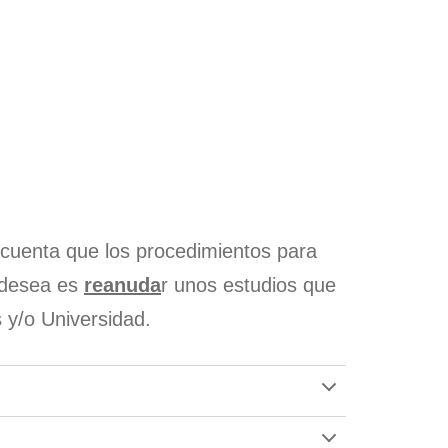
ones
nal
ones
nal
rto
ones
nal
ones
n cuenta que los procedimientos para
e desea es
reanuda
r unos estudios que
s y/o Universidad.