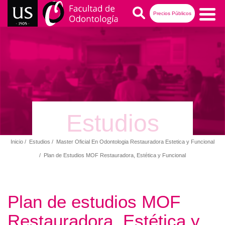
Pasar
Buscar
Precios Públicos
al
contenido
Navegación
principal
principal
Estudios
Inicio
Estudios
Master Oficial En Odontologia Restauradora Estetica y Funcional
Ruta
Plan de Estudios MOF Restauradora, Estética y Funcional
de
navegación
Plan de estudios MOF
Restauradora, Estética y