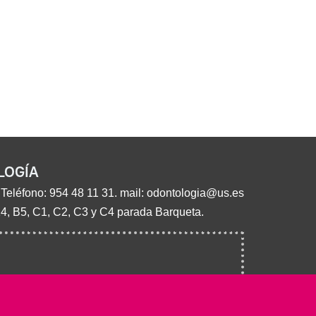
LOGÍA
 Teléfono:
954 48 11 31
. mail:
odontologia@us.es
14, B5, C1, C2, C3 y C4 parada Barqueta.