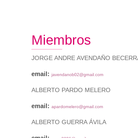
Crédito
Instalaciones
de
Títulos
Plan de autoprotección
navegación
Certifi
Normativas
Persona
Miembros
Descarg
Informa
JORGE ANDRE AVENDAÑO BECERR
email:
javendanob02@gmail.com
ALBERTO PARDO MELERO
email:
apardomelero@gmail.com
ALBERTO GUERRA ÁVILA