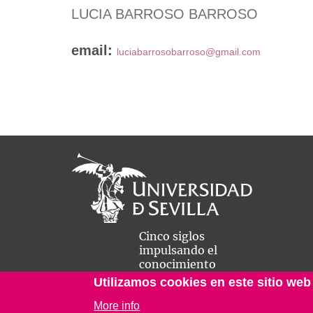
LUCIA BARROSO BARROSO
email:
luciabarrosobarroso@gmail.com
Cinco siglos
impulsando el
conocimiento
Utilizamos cookies en este sitio web
More info