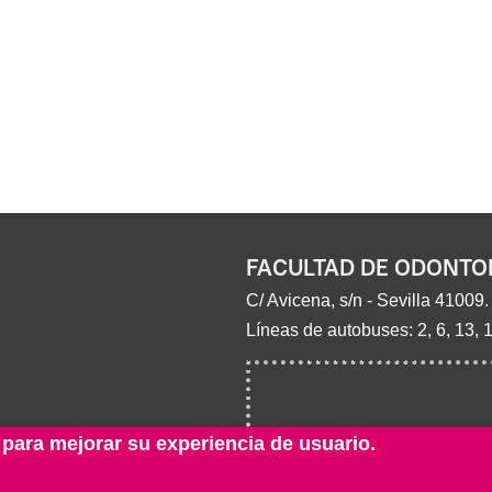
FACULTAD DE ODONTO
C/ Avicena, s/n - Sevilla 41009.
Líneas de autobuses: 2, 6, 13, 
 para mejorar su experiencia de usuario.