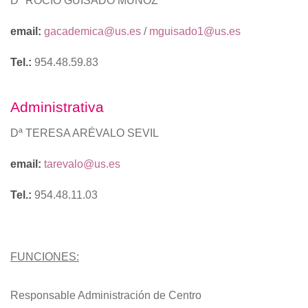
Dª ROCÍO GUISADO MUÑOZ
email:
gacademica@us.es
/
mguisado1@us.es
Tel.:
954.48.59.83
Administrativa
Dª TERESA ARÉVALO SEVIL
email:
tarevalo@us.es
Tel.:
954.48.11.03
FUNCIONES:
Responsable Administración de Centro