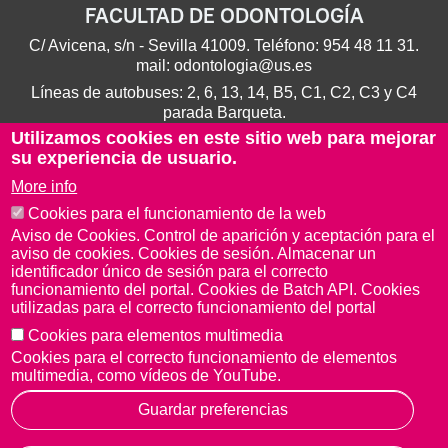
FACULTAD DE ODONTOLOGÍA
C/ Avicena, s/n - Sevilla 41009. Teléfono:
954 48 11 31
.
mail:
odontologia@us.es
Líneas de autobuses: 2, 6, 13, 14, B5, C1, C2, C3 y C4
parada Barqueta.
Utilizamos cookies en este sitio web para mejorar
su experiencia de usuario.
More info
Cookies para el funcionamiento de la web
Aviso de Cookies. Control de aparición y aceptación para el
aviso de cookies. Cookies de sesión. Almacenar un
identificador único de sesión para el correcto
funcionamiento del portal. Cookies de Batch API. Cookies
utilizadas para el correcto funcionamiento del portal
Cookies para elementos multimedia
Aviso Legal
Protección de datos
Cookies
Cookies para el correcto funcionamiento de elementos
© Copyright 2022 Universidad de Sevilla
multimedia, como vídeos de YouTube.
Guardar preferencias