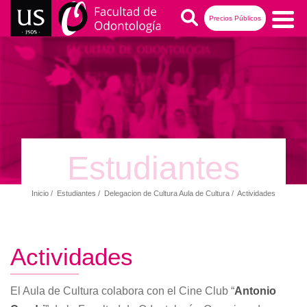
Pasar
Buscar
Precios Públicos
al
contenido
Navegación
principal
principal
Estudiantes
Inicio
Estudiantes
Delegacion de Cultura Aula de Cultura
Actividades
Ruta
de
navegación
Actividades
El Aula de Cultura colabora con el Cine Club “
Antonio