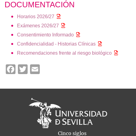
DOCUMENTACIÓN
Horarios 2026/27
Exámenes 2026/27
Consentimiento Informado
Confidencialidad - Historias Clínicas
Recomendaciones frente al riesgo biológico
Facebook
Twitter
Email
Cinco siglos