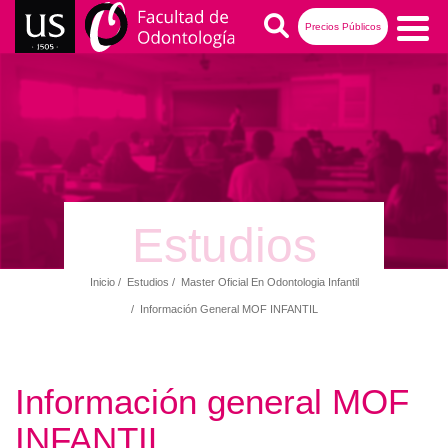
Pasar
Buscar
Precios Públicos
al
contenido
Navegación
principal
principal
Estudios
Inicio
Estudios
Master Oficial En Odontologia Infantil
Ruta
Información General MOF INFANTIL
de
navegación
Información general MOF
INFANTIL