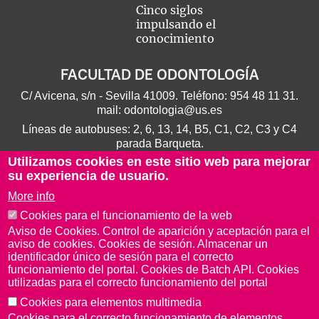
Cinco siglos
impulsando el
conocimiento
FACULTAD DE ODONTOLOGÍA
C/ Avicena, s/n - Sevilla 41009. Teléfono:
954 48 11 31
.
mail:
odontologia@us.es
Líneas de autobuses: 2, 6, 13, 14, B5, C1, C2, C3 y C4
parada Barqueta.
Utilizamos cookies en este sitio web para mejorar
su experiencia de usuario.
More info
Cookies para el funcionamiento de la web
Aviso de Cookies. Control de aparición y aceptación para el
aviso de cookies. Cookies de sesión. Almacenar un
identificador único de sesión para el correcto
funcionamiento del portal. Cookies de Batch API. Cookies
utilizadas para el correcto funcionamiento del portal
Cookies para elementos multimedia
Aviso Legal
Protección de datos
Cookies
Cookies para el correcto funcionamiento de elementos