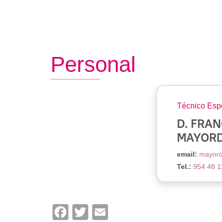
Crédito
Instalaciones
de
Títulos
Plan de autoprotección
navegación
Certifi
Normativas
Persona
Personal
Descarg
Informa
Técnico Espe
D. FRAN
MAYORD
email:
mayor
Tel.:
954 48 1
Facebook
Twitter
Email