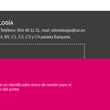
LOGÍA
 Teléfono:
954 48 11 31
. mail:
odontologia@us.es
14, B5, C1, C2, C3 y C4 parada Barqueta.
 un identificador único de sesión para el
 del portal
© Copyright 2022 Universidad de Sevilla