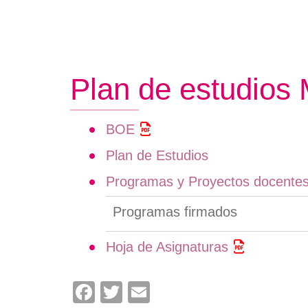
Crédito
Instalaciones
de
Títulos
Plan de autoprotección
navegación
Certifi
Normativas
Persona
Plan de estudios
Descarg
Informa
BOE
Plan de Estudios
Programas y Proyectos docentes 
Programas firmados
Hoja de Asignaturas
Facebook
Twitter
Email