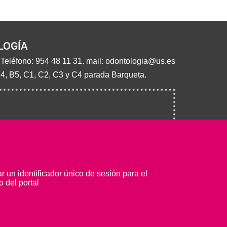
LOGÍA
 Teléfono:
954 48 11 31
. mail:
odontologia@us.es
14, B5, C1, C2, C3 y C4 parada Barqueta.
 un identificador único de sesión para el
 del portal
© Copyright 2022 Universidad de Sevilla