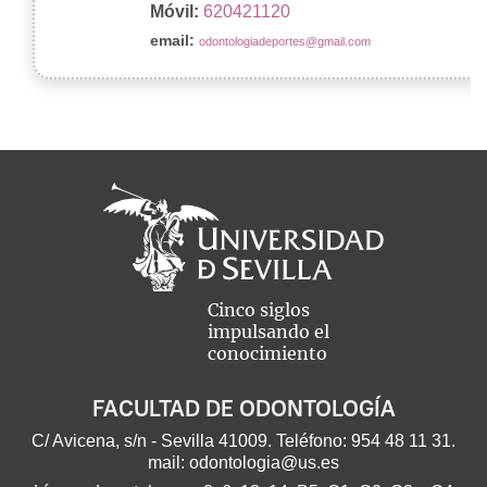
Móvil:
620421120
email:
odontologiadeportes@gmail.com
Cinco siglos
impulsando el
conocimiento
FACULTAD DE ODONTOLOGÍA
C/ Avicena, s/n - Sevilla 41009. Teléfono:
954 48 11 31
.
mail:
odontologia@us.es