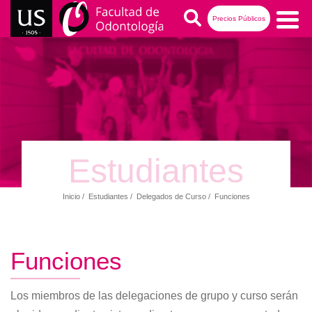
Pasar
Buscar
Precios Públicos
al
contenido
Navegación
principal
principal
Estudiantes
Inicio
Estudiantes
Delegados de Curso
Funciones
Ruta
de
navegación
Funciones
Los miembros de las delegaciones de grupo y curso serán