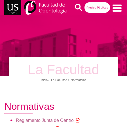
Pasar
Buscar
Precios Públicos
al
contenido
Navegación
principal
principal
La Facultad
Inicio
La Facultad
Normativas
Ruta
de
navegación
Normativas
Reglamento Junta de Centro