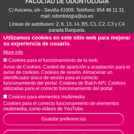
FACULTAD DE ODONTOLOGÍA
C/ Avicena, s/n - Sevilla 41009. Teléfono:
954 48 11 31
.
mail:
odontologia@us.es
Líneas de autobuses: 2, 6, 13, 14, B5, C1, C2, C3 y C4
parada Barqueta.
Utilizamos cookies en este sitio web para mejorar
su experiencia de usuario.
More info
Cookies para el funcionamiento de la web
Aviso de Cookies. Control de aparición y aceptación para el
aviso de cookies. Cookies de sesión. Almacenar un
identificador único de sesión para el correcto
funcionamiento del portal. Cookies de Batch API. Cookies
utilizadas para el correcto funcionamiento del portal
Cookies para elementos multimedia
Aviso Legal
Protección de datos
Cookies
Cookies para el correcto funcionamiento de elementos
© Copyright 2022 Universidad de Sevilla
multimedia, como vídeos de YouTube.
Guardar preferencias