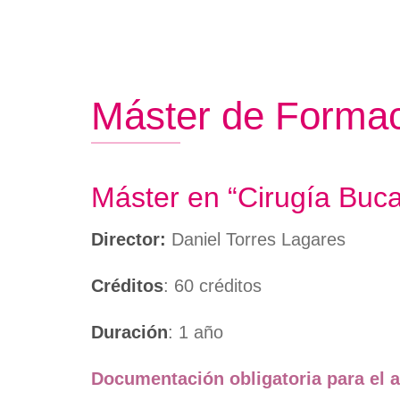
Crédito
Instalaciones
de
Títulos
Plan de autoprotección
navegación
Certifi
Normativas
Persona
Máster de Forma
Descarg
Informa
Máster en “Cirugía Buc
Director:
Daniel Torres Lagares
Créditos
: 60 créditos
Duración
: 1 año
Documentación obligatoria para el a