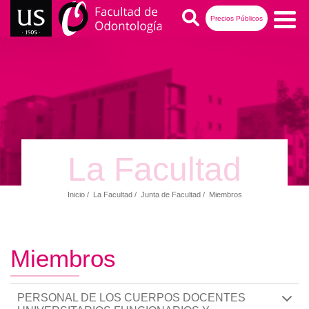
Pasar
Buscar
Precios Públicos
al
contenido
Navegación
principal
principal
La Facultad
Inicio
La Facultad
Junta de Facultad
Miembros
Ruta
de
navegación
Miembros
PERSONAL DE LOS CUERPOS DOCENTES