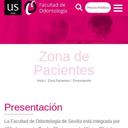
Pasar
Buscar
Precios Públicos
al
contenido
Zona
principal
Pacientes
Zona de
Pacientes
Inicio
Zona Pacientes
Presentación
Ruta
de
navegación
Presentación
La Facultad de Odontología de Sevilla está integrada por